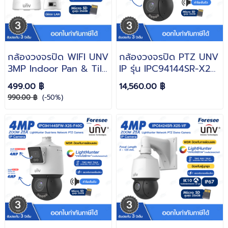
กล้องวงจรปิด WIFI UNV
กล้องวงจรปิด PTZ UNV
3MP Indoor Pan & Tilt
IP รุ่น IPC94144SR-X25-
Wi-Fi Camera รุ่น Uho-
F40C Zoom 25X ความ
499.00 ฿
14,560.00 ฿
S2E-U3 รับประกัน 3 ปี
ละเอียด 4MP+4MP
990.00 ฿
(-50%)
Robot Smart AI
LightHunter Dual-lens
Security IP Camera