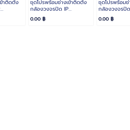
้าติดตั้ง
ชุดโปรพร้อมช่างเข้าติดตั้ง
ชุดโปรพร้อมช่า
P
กล้องวงจรปิด IP
กล้องวงจรปิด
ภาพสี
Hikvision 2MP ภาพสี
Hikvision 2
0.00 ฿
0.00 ฿
 Hybrid
ColorVu Smart Hybrid
คมชัด ทั้งกล
ทึกภาพ
Light มีไมค์ บันทึกภาพ
พร้อมเสียง