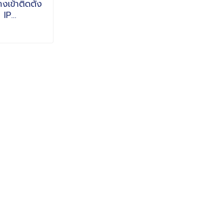
งเข้าติดตั้ง
 IP
MP ภาพสวย
างวันกลางคืน