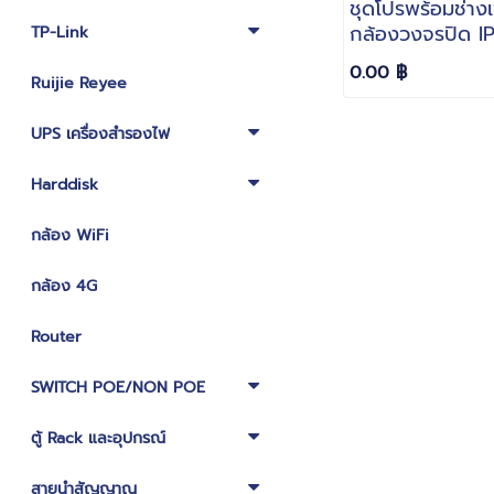
ชุดโปรพร้อมช่างเข
กล้องวงจรปิด I
TP-Link
Hikvision 4MP 
0.00 ฿
ColorVu Smart
Ruijie Reyee
Light มีไมค์ บัน
พร้อมเสียง
UPS เครื่องสำรองไฟ
Harddisk
กล้อง WiFi
กล้อง 4G
Router
SWITCH POE/NON POE
ตู้ Rack และอุปกรณ์
สายนำสัญญาณ