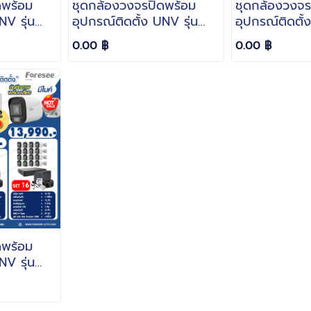
ดพร้อม
ชุดกล้องวงจรปิดพร้อม
ชุดกล้องวงจร
NV รุ่น
อุปกรณ์ติดตั้ง UNV รุ่น
อุปกรณ์ติดตั้
8LM-DL
UAC-B142-AF28LM-DL
UAC-B115-F2
0.00 ฿
0.00 ฿
art dual
ColorHunter smart dual
ตอนกลางคืน 
light ความละเอียด 2 ล้าน
2 ล้าน
ร้อมเสียง
มีไมค์บันทึกภาพพร้อมเสียง
ดพร้อม
NV รุ่น
F28 ภาพ
 ความ
ไมค์บันทึก