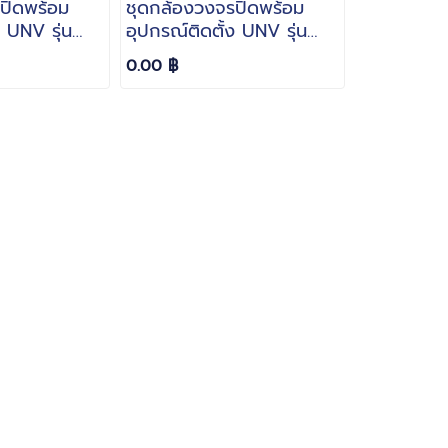
ปิดพร้อม
ชุดกล้องวงจรปิดพร้อม
ง UNV รุ่น
อุปกรณ์ติดตั้ง UNV รุ่น
8 ภาพ IR
UAC-B112-AF28 ภาพ IR
0.00 ฿
ความละเอียด
ตอนกลางคืน ความละเอียด
2 ล้าน มีไมค์บันทึกภาพ
พร้อมเสียง