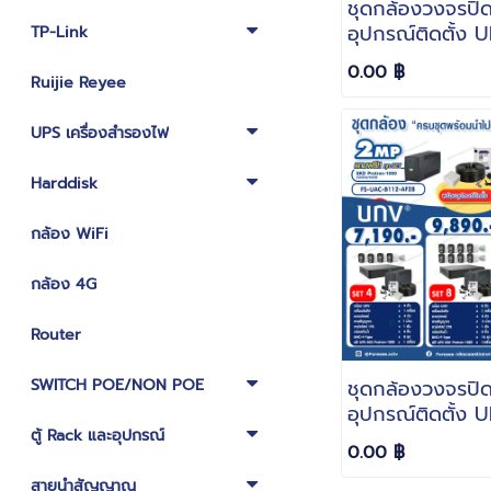
ชุดกล้องวงจรปิ
อุปกรณ์ติดตั้ง U
TP-Link
UAC-B142-AF2
0.00 ฿
ColorHunter sm
Ruijie Reyee
light ความละเอียด 5 ล้าน
มีไมค์บันทึกภาพพ
UPS เครื่องสำรองไฟ
Harddisk
กล้อง WiFi
กล้อง 4G
Router
ชุดกล้องวงจรปิ
SWITCH POE/NON POE
อุปกรณ์ติดตั้ง U
FS-UAC-B112-A
ตู้ Rack และอุปกรณ์
0.00 ฿
IR ตอนกลางคืน
ละเอียด 2 ล้าน มี
สายนำสัญญาณ