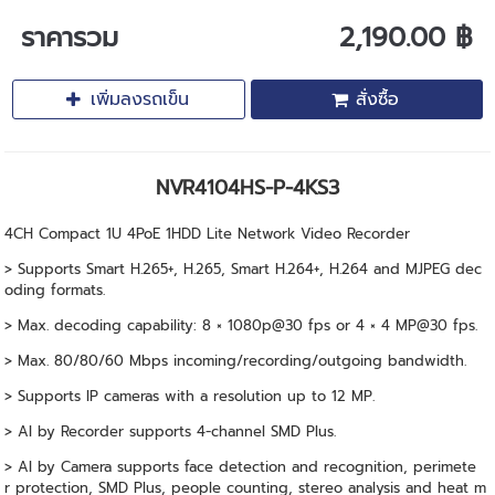
ราคารวม
2,190.00 ฿
เพิ่มลงรถเข็น
สั่งซื้อ
NVR4104HS-P-4KS3
4CH Compact 1U 4PoE 1HDD Lite Network Video Recorder
> Supports Smart H.265+, H.265, Smart H.264+, H.264 and MJPEG dec
oding formats.
> Max. decoding capability: 8 × 1080p@30 fps or 4 × 4 MP@30 fps.
> Max. 80/80/60 Mbps incoming/recording/outgoing bandwidth.
> Supports IP cameras with a resolution up to 12 MP.
> AI by Recorder supports 4-channel SMD Plus.
> AI by Camera supports face detection and recognition, perimete
r protection, SMD Plus, people counting, stereo analysis and heat m