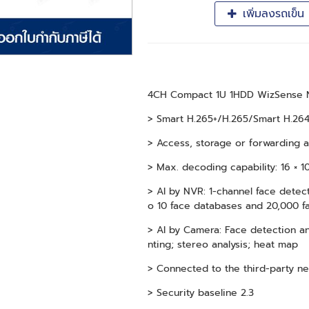
เพิ่มลงรถเข็น
4CH Compact 1U 1HDD WizSense 
> Smart H.265+/H.265/Smart H.26
> Access, storage or forwarding
> Max. decoding capability: 16 ×
> AI by NVR: 1-channel face detec
o 10 face databases and 20,000 f
> AI by Camera: Face detection a
nting; stereo analysis; heat map
> Connected to the third-party 
> Security baseline 2.3