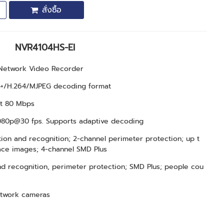
สั่งซื้อ
NVR4104HS-EI
Network Video Recorder
4+/H.264/MJPEG decoding format
 at 80 Mbps
 1080p@30 fps. Supports adaptive decoding
tion and recognition; 2-channel perimeter protection; up t
ace images; 4-channel SMD Plus
nd recognition, perimeter protection; SMD Plus; people cou
network cameras