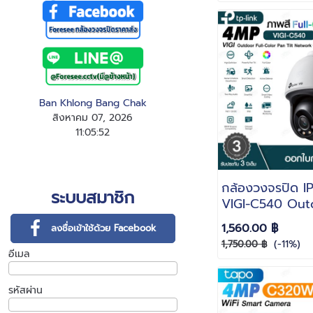
Ban Khlong Bang Chak
สิงหาคม 07, 2026
11
:
0
5
:
53
กล้องวงจรปิด IP 
ระบบสมาชิก
VIGI-C540 Out
ความละเอียด 4M
1,560.00 ฿
ลงชื่อเข้าใช้ด้วย Facebook
FULL COLOR บั
(-11%)
1,750.00 ฿
พร้อมเสียง ไมค์ใ
อีเมล
โต้ตอบได้
รหัสผ่าน