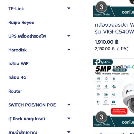
TP-Link
Ruijie Reyee
กล้องวงจรปิด Wi
รุ่น VIGI-C540
UPS เครื่องสำรองไฟ
ละเอียด 4MP ภา
1,910.00 ฿
COLOR บันทึกภ
(-11%)
2,150.00 ฿
Harddisk
เสียง ไมค์ในตัว
กล้อง WiFi
กล้อง 4G
Router
SWITCH POE/NON POE
ตู้ Rack และอุปกรณ์
สายนำสัญญาณ