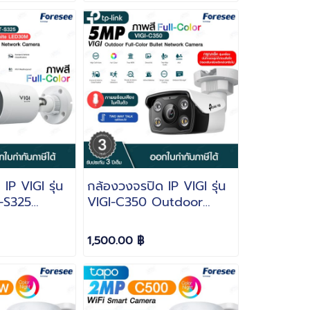
IP VIGI รุ่น
กล้องวงจรปิด IP VIGI รุ่น
 -S325
VIGI-C350 Outdoor
มละเอียด
ความละเอียด 5MP ภาพสี
FULL COLOR
FULL COLOR บันทึกภาพ
1,500.00 ฿
มเสียง ไมค์
พร้อมเสียง ไมค์ในตัว คุย
โต้ตอบได้