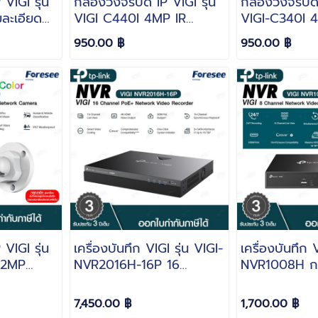
VIGI รุ่น
กล้องวงจรปิด IP VIGI รุ่น
กล้องวงจรปิด 
ละเอียด
VIGI C440I 4MP IR
VIGI-C340I 
r Dome
Turret Network Camera
Outdoor IR B
950.00 ฿
950.00 ฿
ra
Network Cam
ภาพพร้อมเสียง
VIGI รุ่น
เครื่องบันทึก VIGI รุ่น VIGI-
เครื่องบันทึก V
 2MP
NVR2016H-16P 16
NVR1008H กา
olor
Channel PoE+ Network
ช่อง ONVIF 
k Camera
Video Recorder
Audio H.265
7,450.00 ฿
1,700.00 ฿