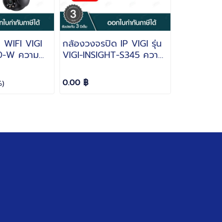
 WIFI VIGI
กล้องวงจรปิด IP VIGI รุ่น
40-W ความ
VIGI-INSIGHT-S345 ความ
 ภาพสี FULL
ละเอียด 4MP ภาพสี FULL
กภาพพร้อม
COLOR บันทึกภาพพร้อม
0.00 ฿
%)
ัว Outdoor
เสียง ไมค์ในตัว
t