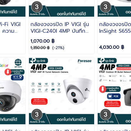
-Fi VIGI
กล้องวงจรปิด IP VIGI รุ่น
กล้องวงจรปิด 
W ความ
VIGI-C240I 4MP บันทึก
InSight S655
พสี FULL
ภาพพร้อมเสียง ไมค์ในตัว
ละเอียด 5MP 
1,070.00 ฿
าพพร้อม
Network Ca
4,030.00 ฿
(-21%)
1,350.00 ฿