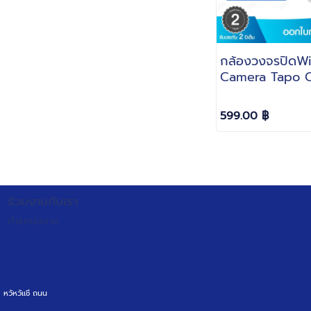
กล้องวงจรปิดWi
Camera Tapo 
ความละเอียด 2M
30ฟุต รับประกัน 
599.00 ฿
ร่วมงานกับเรา
ตำแหน่งงาน
หวัหวัเเชี ถนน