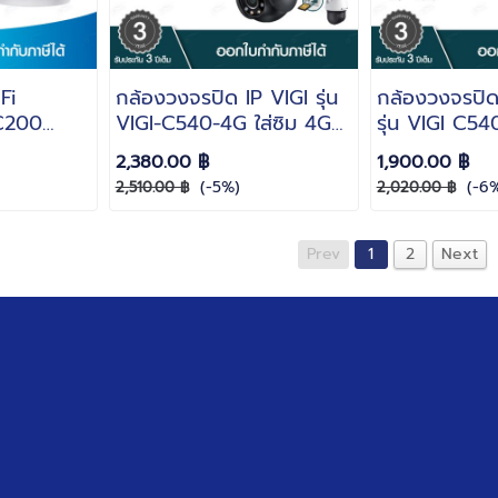
Fi
กล้องวงจรปิด IP VIGI รุ่น
กล้องวงจรปิด
C200
VIGI-C540-4G ใส่ซิม 4G
รุ่น VIGI C5
P IR
ความละเอียด 4MP ภาพสี
ละเอียด 4MP
2,380.00 ฿
1,900.00 ฿
2 ปี
FULL COLOR บันทึกภาพ
COLOR บันทึ
(-5%)
(-6
2,510.00 ฿
2,020.00 ฿
พร้อมเสียง ไมค์ในตัว
เสียง ไมค์ในต
Outdoor Wi-Fi Pan Tilt-
Wi-Fi Pan Til
Prev
1
2
Next