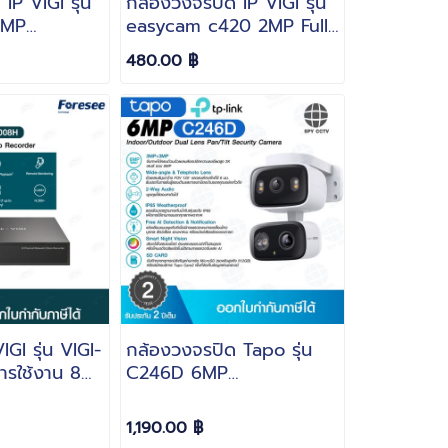
IP VIGI รุ่น
กล้องวงจรปิด IP VIGI รุ่น
4MP
easycam c420 2MP Full-
ullet
Color Turret Network
480.00 ฿
era บันทึก
Camera
 ไมค์ในตัว
IGI รุ่น VIGI-
กล้องวงจรปิด Tapo รุ่น
รใช้งาน 8
C246D 6MP
Two-Way
Indoor/Outdoor Dual
+
Lens Pan/Tilt Security
1,190.00 ฿
Camera คุยโต้ตอบได้