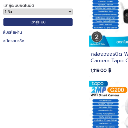
เข้าสู่ระบบอัตโนมัติ
ลืมรหัสผ่าน
สมัครสมาชิก
กล้องวงจรปิด W
Camera Tapo 
ความละเอียด 4M
1,119.00 ฿
FULL Colour รั
ปี