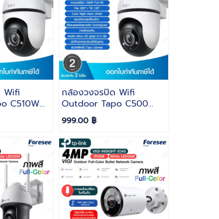
 Wifi
กล้องวงจรปิด Wifi
po C510W
Outdoor Tapo C500
 24ชั่วโมง
2MP ภาพสี 24ชั่วโมง
999.00 ฿
urity WiFi
Pan/Tilt Security WiFi
Camera