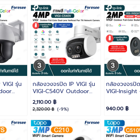
VIGI รุ่น
กล้องวงจรปิด IP VIGI รุ่น
กล้องวงจรปิด 
door
VIGI-C540V Outdoor
VIGI-Insight
P ภาพสี
ความละเอียด 4MP ภาพสี
Outdoor ควา
2,110.00 ฿
นทึกภาพ
FULL COLOR บันทึกภาพ
2MP ภาพสี 
940.00 ฿
(-9%)
2,320.00 ฿
นตัว คุย
พร้อมเสียง ไมค์ในตัว คุย
บันทึกภาพพร้อ
โต้ตอบได้
ในตัว