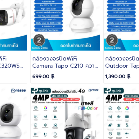
iFi
กล้องวงจรปิดWiFi
กล้องวงจรปิด
C320WS
Camera Tapo C210 ความ
Outdoor Ta
P ภาพสี
ละเอียด 3MP IR 30ฟุต รับ
3MP 2K ภาพสี
699.00 ฿
1,390.00 ฿
บประกัน 2
ประกัน 2 ปี
Pan/Tilt Sec
Camera