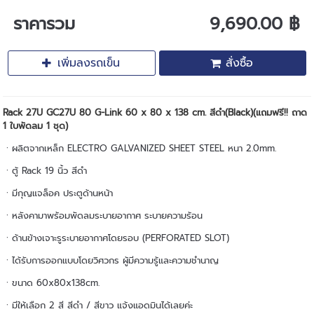
ราคารวม
9,690.00 ฿
เพิ่มลงรถเข็น
สั่งซื้อ
Rack 27U GC27U 80 G-Link 60 x 80 x 138 cm. สีดำ(Black)(แถมฟรี!! ถาด
1 ใบพัดลม 1 ชุด)
ㆍผลิตจากเหล็ก ELECTRO GALVANIZED SHEET STEEL หนา 2.0mm.
ㆍตู้ Rack 19 นิ้ว สีดำ
ㆍมีกุญแจล็อค ประตูด้านหน้า
ㆍหลังคามาพร้อมพัดลมระบายอากาศ ระบายความร้อน
ㆍด้านข้างเจาะรูระบายอากาศโดยรอบ (PERFORATED SLOT)
ㆍได้รับการออกแบบโดยวิศวกร ผู้มีความรู้และความชำนาญ
ㆍขนาด 60x80x138cm.
ㆍมีให้เลือก 2 สี สีดำ / สีขาว แจ้งแอดมินได้เลยค่ะ