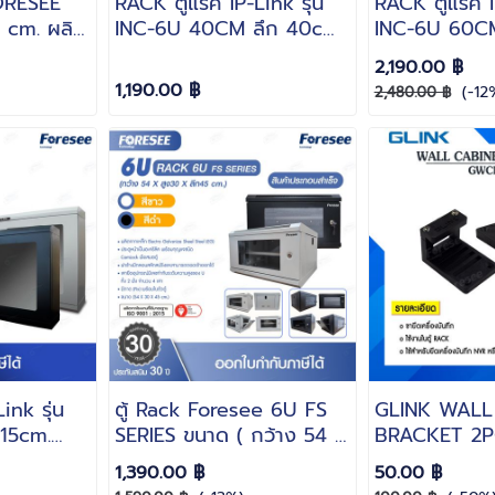
RESEE
RACK ตู้แร็ค IP-Link รุ่น
RACK ตู้แร็ค I
 cm. ผลิต
INC-6U 40CM ลึก 40cm.
INC-6U 60CM
o
ขนาด 60x60X37 cm. ฝา
ขนาด 60x60
2,190.00 ฿
l Steel
ด้านข้างถอดได้ เหล็ก SPCC
เหล็ก SPCC
1,190.00 ฿
(-12
2,480.00 ฿
COLD ROLLED STEEL
ROLLED STE
ink รุ่น
ตู้ Rack Foresee 6U FS
GLINK WALL
15cm.
SERIES ขนาด ( กว้าง 54 X
BRACKET 2P
cm. ลึก
สูง30 X ลึก45 cm. ) มีให้
GWCB01
1,390.00 ฿
50.00 ฿
เลือก 2 สี สีดำ สีขาว สินค้า