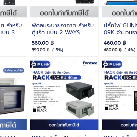
ศ สำหรับ
พัดลมระบายอากาศ สำหรับ
ปลั๊กไฟ GLIN
 แบบ 3
ตู้แร็ค แบบ 2 WAYS
09K จำนวนรา
่น GCA-02
GLINK รุ่น GCA-01 ระบบ
ช่อง Overloa
560.00 ฿
460.00 ฿
ไฟ AC 220-240V ความถี่
อัตโนมัติเมื่อใช
(-5%)
(-4%)
590.00 ฿
480.00 ฿
50/60 Hz