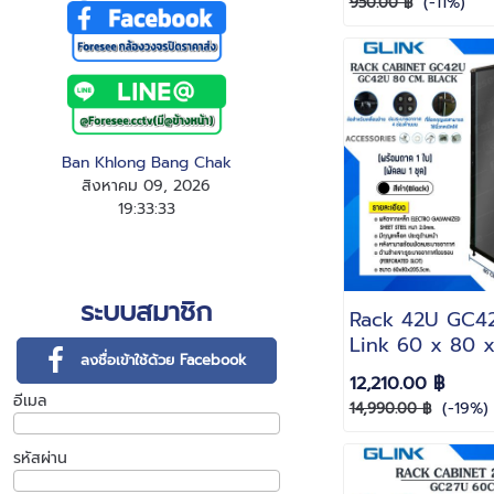
(-11%)
950.00 ฿
Ban Khlong Bang Chak
สิงหาคม 09, 2026
19
:
3
3
:
34
ระบบสมาชิก
Rack 42U GC4
Link 60 x 80 
ลงชื่อเข้าใช้ด้วย Facebook
สีดำ(Black)(แถมฟ
12,210.00 ฿
ใบพัดลม 1 ชุด)
อีเมล
(-19%)
14,990.00 ฿
รหัสผ่าน