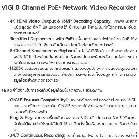
VIGI 8 Channel PoE+ Network Video Recorder
4K HDMI Video Output & 16MP Decoding Capacity:
ภาพละเอียดค
มชัดสูงถึง 8MP และแสดงผลได้ 8-แชนเนล ให้คุณบันทึกได้ทุกรายละเอียด
‡
จากทุกมุมมอง
Simplified Deployment with PoE+:
เชื่อมต่อและจ่ายไฟให้กล้อง PoE ได้ง่
ายผ่านสาย RJ45 เพียงเส้นเดียว ไม่จำเป็นต้องใช้อะแดปเตอร์
*
8-Channel Simultaneous Playback
:
เล่นไฟล์วิดีโอย้อนหลังจากกล้องวง
จรปิดได้ 8 ตัวพร้อมกัน เร่งความเร็วการเล่นภาพย้อนหลัง และค้นหาเหตุกา
รณ์ในตารางเวลาเพื่อให้ง่ายต่อการตรวจสอบ
H.265+:
ไม่ต้องใช้แบนด์วิดท์เพิ่มเติม กล้องวงจรปิดจะทำการส่งข้อมูลวิดีโอค
วามคมชัดสูงที่ผ่านการบีบอัดเพื่อประหยัดพื้นที่จัดเก็บข้อมูล ให้คุณเรียกดูข้
อมูลได้อย่างสะดวกรวดเร็ว
และลดค่าใช้จ่ายในการจัดเก็บข้อมูลโดยไม่ลดความละเอียดภาพ
△
ONVIF Ensures Compatibility
:
สามารถใช้งานกล้องวงจรปิดของ VIGI
และแบรนด์อื่น ๆ ที่รองรับ ONVIF ร่วมกันได้ง่ายเพื่อสร้างระบบรักษาความ
ปลอดภัยที่ทรงพลัง
Plug & Play:
สามารถเพิ่มกล้องวงจรปิด VIGI เข้าไปในระบบ NVR ได้อย่าง
อัตโนมัติและเปิดใช้งานได้ทันที ให้การติดตั้งเป็นเรื่องง่ายและรวดเร็วกว่าที่เค
ย
24/7 Continuous Recording:
จัดเก็บข้อมูลไฟล์วิดีโอจากกล้องวงจรปิดที่